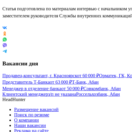
Статья подготовлена по материалам интервью с начальником 
заместителем руководителя Службы внутренних коммуникаци
Вакансии дня
Продавец-консультант, г. Красноярск
от
60 000
₽
Орматек, ГК, К
Представитель Т-Банка
от
63 000
₽
Т-Банк, Абан
Менеджер в отделение банка
от
50 000
₽
Совкомбанк, Абан
Клиентский менеджер
з/п не указана
Россельхозбанк, Абан
HeadHunter
Размещение вакансий
Поиск по резюме
О компании
Наши вакансии
Реклама на сайте