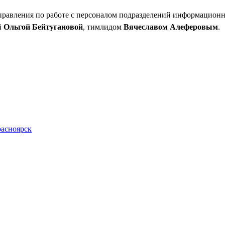
управления по работе с персоналом подразделений информацио
й
Ольгой Бейтугановой
, тимлидом
Вячеславом Алеферовым
.
расноярск