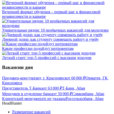
Вечерний формат обучения – первый шаг к финансовой
независимости и карьере
Удивительные рядом: 10 необычных вакансий для молодежи
Дневной дозор: как студенту совмещать работу и учебу
Какие профессии подойдут интровертам
Легкий старт: топ-5 профессий с высоким доходом
Вакансии дня
Продавец-консультант, г. Красноярск
от
60 000
₽
Орматек, ГК,
Красноярск
Представитель Т-Банка
от
63 000
₽
Т-Банк, Абан
Менеджер в отделение банка
от
50 000
₽
Совкомбанк, Абан
Клиентский менеджер
з/п не указана
Россельхозбанк, Абан
HeadHunter
Размещение вакансий