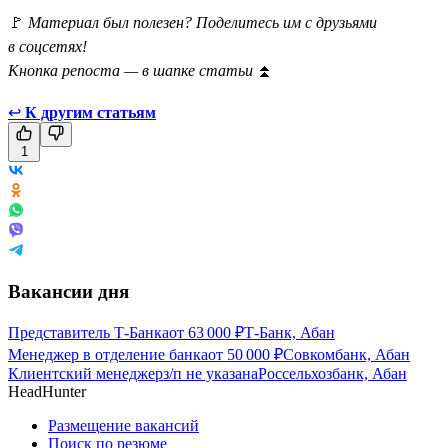
🚩
Материал был полезен? Поделитесь им с друзьями
в соцсетях!
Кнопка репоста — в шапке статьи
⏫
↩
К другим статьям
1
Вакансии дня
Представитель Т-Банка
от
63 000
₽
Т-Банк, Абан
Менеджер в отделение банка
от
50 000
₽
Совкомбанк, Абан
Клиентский менеджер
з/п не указана
Россельхозбанк, Абан
HeadHunter
Размещение вакансий
Поиск по резюме