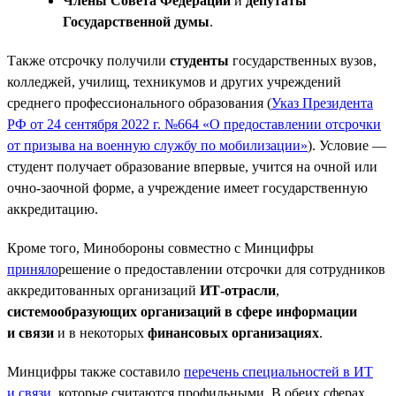
Члены Совета Федерации
и
депутаты
Государственной думы
.
Также отсрочку получили
студенты
государственных вузов,
колледжей, училищ, техникумов и других учреждений
среднего профессионального образования (
Указ Президента
РФ от 24 сентября 2022 г. №664 «О предоставлении отсрочки
от призыва на военную службу по мобилизации»
). Условие —
студент получает образование впервые, учится на очной или
очно-заочной форме, а учреждение имеет государственную
аккредитацию.
Кроме того, Минобороны совместно с Минцифры
приняло
решение о предоставлении отсрочки для сотрудников
аккредитованных организаций
ИТ-отрасли
,
системообразующих организаций в сфере информации
и связи
и в некоторых
финансовых организациях
.
Минцифры также составило
перечень специальностей в ИТ
и связи
, которые считаются профильными. В обеих сферах