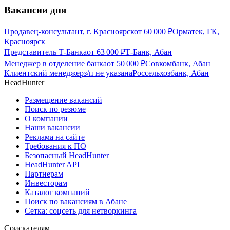
Вакансии дня
Продавец-консультант, г. Красноярск
от
60 000
₽
Орматек, ГК,
Красноярск
Представитель Т-Банка
от
63 000
₽
Т-Банк, Абан
Менеджер в отделение банка
от
50 000
₽
Совкомбанк, Абан
Клиентский менеджер
з/п не указана
Россельхозбанк, Абан
HeadHunter
Размещение вакансий
Поиск по резюме
О компании
Наши вакансии
Реклама на сайте
Требования к ПО
Безопасный HeadHunter
HeadHunter API
Партнерам
Инвесторам
Каталог компаний
Поиск по вакансиям в Абане
Сетка: соцсеть для нетворкинга
Соискателям