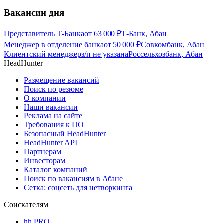
Вакансии дня
Представитель Т-Банка
от
63 000
₽
Т-Банк, Абан
Менеджер в отделение банка
от
50 000
₽
Совкомбанк, Абан
Клиентский менеджер
з/п не указана
Россельхозбанк, Абан
HeadHunter
Размещение вакансий
Поиск по резюме
О компании
Наши вакансии
Реклама на сайте
Требования к ПО
Безопасный HeadHunter
HeadHunter API
Партнерам
Инвесторам
Каталог компаний
Поиск по вакансиям в Абане
Сетка: соцсеть для нетворкинга
Соискателям
hh PRO