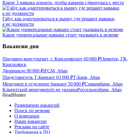
Какие 3 навыка освоить, чтобы карьера сдвинулась с места
Гайд: как адаптироваться к рынку, где решают навыки,
а не должности
Какие универсальные навыки стоит указывать в резюме
Вакансии дня
Продавец-консультант, г. Красноярск
от
60 000
₽
Орматек, ГК,
Красноярск
Дворник
до
90 000
₽
iFCM, Абан
Представитель Т-Банка
от
63 000
₽
Т-Банк, Абан
Менеджер в отделение банка
от
50 000
₽
Совкомбанк, Абан
Клиентский менеджер
з/п не указана
Россельхозбанк, Абан
HeadHunter
Размещение вакансий
Поиск по резюме
О компании
Наши вакансии
Реклама на сайте
Требования к ПО