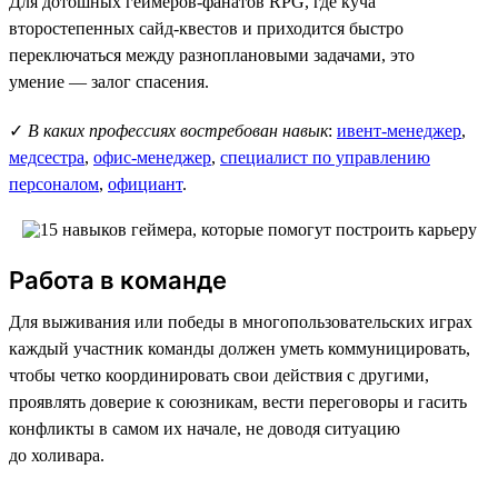
Для дотошных геймеров-фанатов RPG, где куча
второстепенных сайд-квестов и приходится быстро
переключаться между разноплановыми задачами, это
умение — залог спасения.
✓
В каких профессиях востребован навык
:
ивент-менеджер
,
медсестра
,
офис-менеджер
,
специалист по управлению
персоналом
,
официант
.
Работа в команде
Для выживания или победы в многопользовательских играх
каждый участник команды должен уметь коммуницировать,
чтобы четко координировать свои действия с другими,
проявлять доверие к союзникам, вести переговоры и гасить
конфликты в самом их начале, не доводя ситуацию
до холивара.