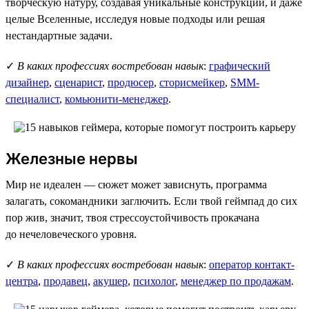
творческую натуру, создавая уникальные конструкции, и даже
целые Вселенные, исследуя новые подходы или решая
нестандартные задачи.
✓
В каких профессиях востребован навык
:
графический
дизайнер
,
сценарист
,
продюсер
,
сторисмейкер
,
SMM-
специалист
,
комьюнити-менеджер
.
Железные нервы
Мир не идеален — сюжет может зависнуть, программа
залагать, сокомандники заглючить. Если твой геймпад до сих
пор жив, значит, твоя стрессоустойчивость прокачана
до нечеловеческого уровня.
✓
В каких профессиях востребован навык
:
оператор контакт-
центра
,
продавец
,
акушер
,
психолог
,
менеджер по продажам
.