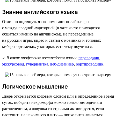
Знание английского языка
Отлично подтянуть язык помогают онлайн-игры
с международной аудиторией (в чате часто приходится
общаться именно на английском), не переведенные
на русский игры, видео и статьи о новинках и топовых
киберспортсменах, у которых есть чему поучиться.
✓
В каких профессиях востребован навык
:
переводчик
,
экскурсовод
,
гувернантка
,
веб-дизайнер
,
бортпроводник
.
Логическое мышление
Дверь открывается кодовым словом или в определенное время
суток, победить некроморфа можно только методичным
расчленением, а ловушка со стрелами активируется, если
наступить на нажимную плиту — приходится двигаться