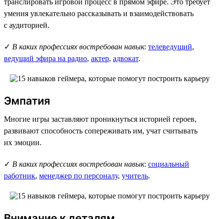
транслировать игровой процесс в прямом эфире. Это требует
умения увлекательно рассказывать и взаимодействовать
с аудиторией.
✓
В каких профессиях востребован навык
:
телеведущий
,
ведущий эфира на радио
,
актер
,
адвокат
.
Эмпатия
Многие игры заставляют проникнуться историей героев,
развивают способность сопереживать им, учат считывать
их эмоции.
✓
В каких профессиях востребован навык
:
социальный
работник
,
менеджер по персоналу
,
учитель
.
Внимание к деталям