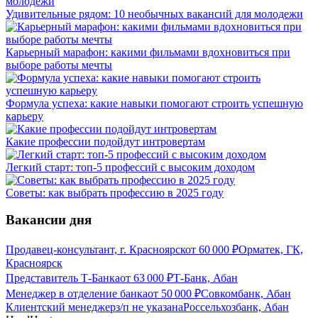
Удивительные рядом: 10 необычных вакансий для молодежи
Карьерный марафон: какими фильмами вдохновиться при
выборе работы мечты
Формула успеха: какие навыки помогают строить успешную
карьеру
Какие профессии подойдут интровертам
Легкий старт: топ-5 профессий с высоким доходом
Советы: как выбрать профессию в 2025 году
Вакансии дня
Продавец-консультант, г. Красноярск
от
60 000
₽
Орматек, ГК,
Красноярск
Представитель Т-Банка
от
63 000
₽
Т-Банк, Абан
Менеджер в отделение банка
от
50 000
₽
Совкомбанк, Абан
Клиентский менеджер
з/п не указана
Россельхозбанк, Абан