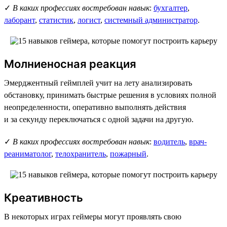
✓
В каких профессиях востребован навык
:
бухгалтер
,
лаборант
,
статистик
,
логист
,
системный администратор
.
Молниеносная реакция
Эмерджентный геймплей учит на лету анализировать
обстановку, принимать быстрые решения в условиях полной
неопределенности, оперативно выполнять действия
и за секунду переключаться с одной задачи на другую.
✓
В каких профессиях востребован навык
:
водитель
,
врач-
реаниматолог
,
телохранитель
,
пожарный
.
Креативность
В некоторых играх геймеры могут проявлять свою