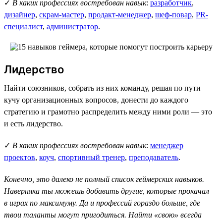
✓
В каких профессиях востребован навык
:
разработчик
,
дизайнер
,
скрам-мастер
,
продакт-менеджер
,
шеф-повар
,
PR-
специалист
,
администратор
.
Лидерство
Найти союзников, собрать из них команду, решая по пути
кучу организационных вопросов, донести до каждого
стратегию и грамотно распределить между ними роли — это
и есть лидерство.
✓
В каких профессиях востребован навык
:
менеджер
проектов
,
коуч
,
спортивный тренер
,
преподаватель
.
Конечно, это далеко не полный список геймерских навыков.
Наверняка ты можешь добавить другие, которые прокачал
в играх по максимуму. Да и профессий гораздо больше, где
твои таланты могут пригодиться. Найти «свою» всегда