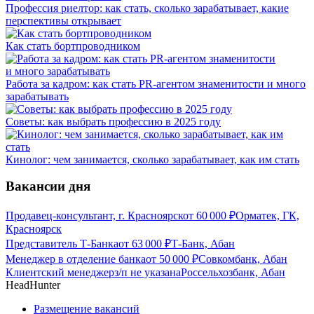
Профессия риелтор: как стать, сколько зарабатывает, какие
перспективы открывает
Как стать бортпроводником
Работа за кадром: как стать PR-агентом знаменитости и много
зарабатывать
Советы: как выбрать профессию в 2025 году
Кинолог: чем занимается, сколько зарабатывает, как им стать
Вакансии дня
Продавец-консультант, г. Красноярск
от
60 000
₽
Орматек, ГК,
Красноярск
Представитель Т-Банка
от
63 000
₽
Т-Банк, Абан
Менеджер в отделение банка
от
50 000
₽
Совкомбанк, Абан
Клиентский менеджер
з/п не указана
Россельхозбанк, Абан
HeadHunter
Размещение вакансий