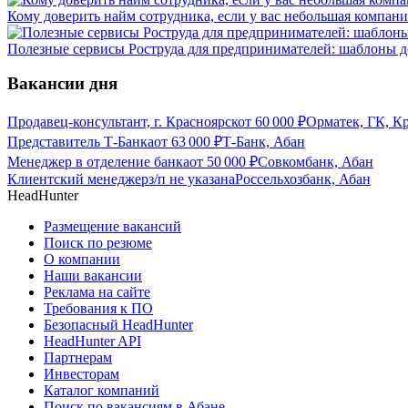
Кому доверить найм сотрудника, если у вас небольшая компани
Полезные сервисы Роструда для предпринимателей: шаблоны д
Вакансии дня
Продавец-консультант, г. Красноярск
от
60 000
₽
Орматек, ГК, К
Представитель Т-Банка
от
63 000
₽
Т-Банк, Абан
Менеджер в отделение банка
от
50 000
₽
Совкомбанк, Абан
Клиентский менеджер
з/п не указана
Россельхозбанк, Абан
HeadHunter
Размещение вакансий
Поиск по резюме
О компании
Наши вакансии
Реклама на сайте
Требования к ПО
Безопасный HeadHunter
HeadHunter API
Партнерам
Инвесторам
Каталог компаний
Поиск по вакансиям в Абане