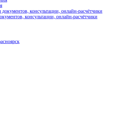
я
окументов, консультации, онлайн-расчётчики
расноярск