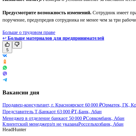
Предусмотрите возможность изменений.
Сотрудник имеет пра
поручение, предупредив сотрудника не менее чем за три рабочи
Больше о трудовом праве
↩
Больше материалов для предпринимателей
5
Вакансии дня
Продавец-консультант, г. Красноярск
от
60 000
₽
Орматек, ГК, К
Представитель Т-Банка
от
63 000
₽
Т-Банк, Абан
Менеджер в отделение банка
от
50 000
₽
Совкомбанк, Абан
Клиентский менеджер
з/п не указана
Россельхозбанк, Абан
HeadHunter