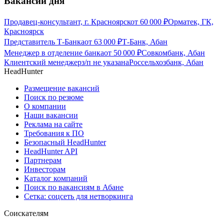
Вакансии дня
Продавец-консультант, г. Красноярск
от
60 000
₽
Орматек, ГК,
Красноярск
Представитель Т-Банка
от
63 000
₽
Т-Банк, Абан
Менеджер в отделение банка
от
50 000
₽
Совкомбанк, Абан
Клиентский менеджер
з/п не указана
Россельхозбанк, Абан
HeadHunter
Размещение вакансий
Поиск по резюме
О компании
Наши вакансии
Реклама на сайте
Требования к ПО
Безопасный HeadHunter
HeadHunter API
Партнерам
Инвесторам
Каталог компаний
Поиск по вакансиям в Абане
Сетка: соцсеть для нетворкинга
Соискателям