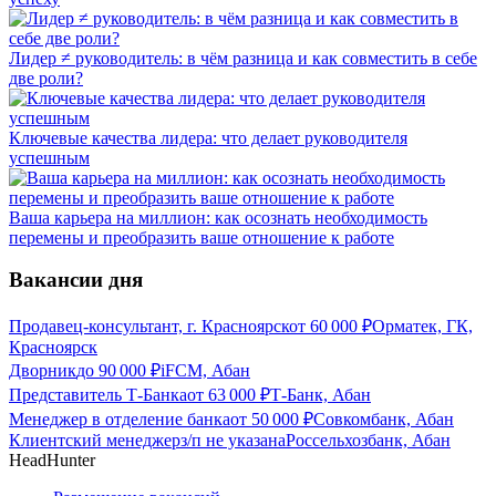
Лидер ≠ руководитель: в чём разница и как совместить в себе
две роли?
Ключевые качества лидера: что делает руководителя
успешным
Ваша карьера на миллион: как осознать необходимость
перемены и преобразить ваше отношение к работе
Вакансии дня
Продавец-консультант, г. Красноярск
от
60 000
₽
Орматек, ГК,
Красноярск
Дворник
до
90 000
₽
iFCM, Абан
Представитель Т-Банка
от
63 000
₽
Т-Банк, Абан
Менеджер в отделение банка
от
50 000
₽
Совкомбанк, Абан
Клиентский менеджер
з/п не указана
Россельхозбанк, Абан
HeadHunter