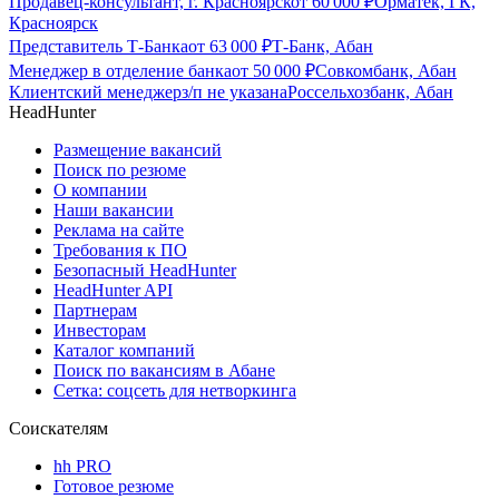
Продавец-консультант, г. Красноярск
от
60 000
₽
Орматек, ГК,
Красноярск
Представитель Т-Банка
от
63 000
₽
Т-Банк, Абан
Менеджер в отделение банка
от
50 000
₽
Совкомбанк, Абан
Клиентский менеджер
з/п не указана
Россельхозбанк, Абан
HeadHunter
Размещение вакансий
Поиск по резюме
О компании
Наши вакансии
Реклама на сайте
Требования к ПО
Безопасный HeadHunter
HeadHunter API
Партнерам
Инвесторам
Каталог компаний
Поиск по вакансиям в Абане
Сетка: соцсеть для нетворкинга
Соискателям
hh PRO
Готовое резюме