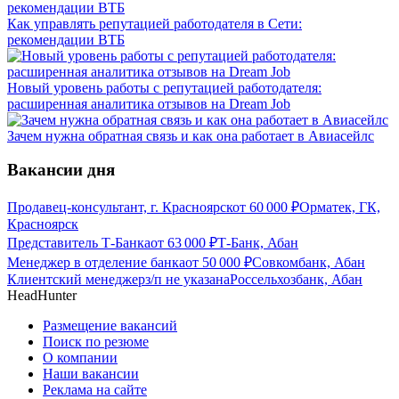
Как управлять репутацией работодателя в Сети:
рекомендации ВТБ
Новый уровень работы с репутацией работодателя:
расширенная аналитика отзывов на Dream Job
Зачем нужна обратная связь и как она работает в Авиасейлс
Вакансии дня
Продавец-консультант, г. Красноярск
от
60 000
₽
Орматек, ГК,
Красноярск
Представитель Т-Банка
от
63 000
₽
Т-Банк, Абан
Менеджер в отделение банка
от
50 000
₽
Совкомбанк, Абан
Клиентский менеджер
з/п не указана
Россельхозбанк, Абан
HeadHunter
Размещение вакансий
Поиск по резюме
О компании
Наши вакансии
Реклама на сайте