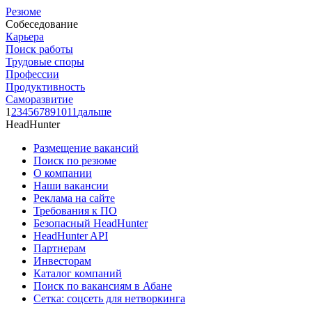
Резюме
Собеседование
Карьера
Поиск работы
Трудовые споры
Профессии
Продуктивность
Саморазвитие
1
2
3
4
5
6
7
8
9
10
11
дальше
HeadHunter
Размещение вакансий
Поиск по резюме
О компании
Наши вакансии
Реклама на сайте
Требования к ПО
Безопасный HeadHunter
HeadHunter API
Партнерам
Инвесторам
Каталог компаний
Поиск по вакансиям в Абане
Сетка: соцсеть для нетворкинга