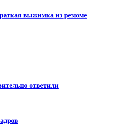
 краткая выжимка из резюме
твительно ответили
кадров