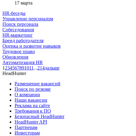
17 марта
HR-беседы
Управление персоналом
Поиск персонала
Собеседования
HR-маркетинг
Бренд работодателя
Оценка и развитие навыков
Трудовое право
Обновления
Автоматизация HR
1
2
3
4
5
6
7
8
9
10
11
...
214
дальше
HeadHunter
Размещение вакансий
Поиск по резюме
О компании
Наши вакансии
Реклама на сайте
Требования к ПО
Безопасный HeadHunter
HeadHunter API
Партнерам
Инвесторам