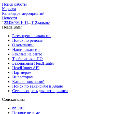
Поиск работы
Карьера
Календарь мероприятий
Новости
1
2
3
4
5
6
7
8
9
10
11
...
112
дальше
HeadHunter
Размещение вакансий
Поиск по резюме
О компании
Наши вакансии
Реклама на сайте
Требования к ПО
Безопасный HeadHunter
HeadHunter API
Партнерам
Инвесторам
Каталог компаний
Поиск по вакансиям в Абане
Сетка: соцсеть для нетворкинга
Соискателям
hh PRO
Готовое резюме