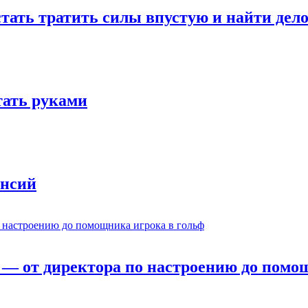
стать тратить силы впустую и найти дел
отать руками
ансий
— от директора по настроению до помощ