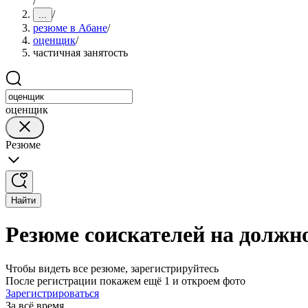
/
/
...
резюме в Абане
/
оценщик
/
частичная занятость
оценщик
Резюме
Найти
Резюме соискателей на должн
Чтобы видеть все резюме, зарегистрируйтесь
После регистрации покажем ещё 1 и откроем фото
Зарегистрироваться
За всё время