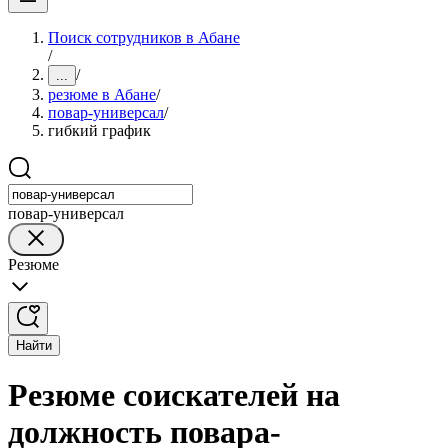
Поиск сотрудников в Абане
/
/
...
резюме в Абане
/
повар-универсал
/
гибкий график
повар-универсал
Резюме
Найти
Резюме соискателей на
должность повара-