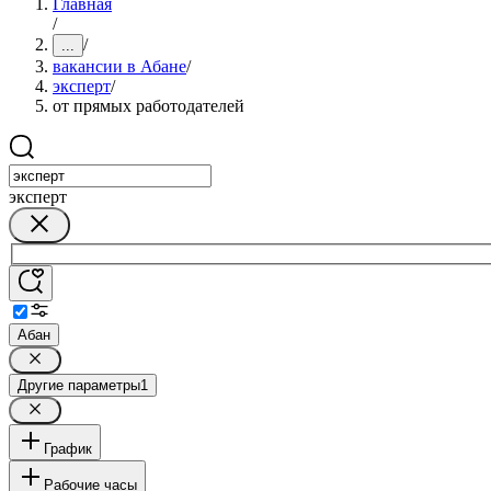
Главная
/
/
...
вакансии в Абане
/
эксперт
/
от прямых работодателей
эксперт
Абан
Другие параметры
1
График
Рабочие часы