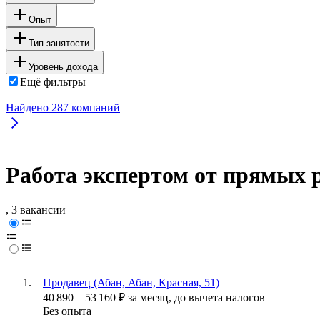
Опыт
Тип занятости
Уровень дохода
Ещё фильтры
Найдено
287
компаний
Работа экспертом от прямых р
, 3 вакансии
Продавец (Абан, Абан, Красная, 51)
40 890
–
53 160
₽
за месяц,
до вычета налогов
Без опыта