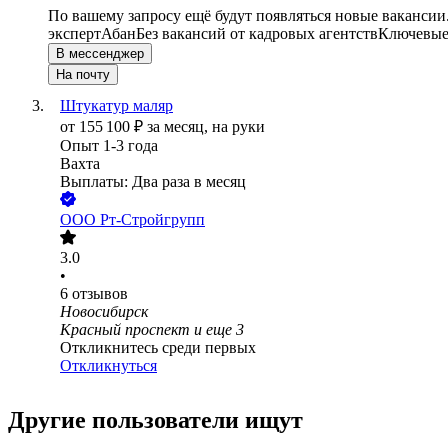
По вашему запросу ещё будут появляться новые вакансии
эксперт
Абан
Без вакансий от кадровых агентств
Ключевые 
В мессенджер
На почту
Штукатур маляр
от
155 100
₽
за месяц,
на руки
Опыт 1-3 года
Вахта
Выплаты: Два раза в месяц
ООО
Рт-Стройгрупп
3.0
•
6
отзывов
Новосибирск
Красный проспект
и еще
3
Откликнитесь среди первых
Откликнуться
Другие пользователи ищут