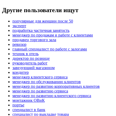
Другие пользователи ищут
популярные для женщин после 50
эксперт
подработка частичная занятость
менеджер по продажам и работе с клиентами
продавец торгового зала
ревизор
главный специалист по работе с залогами
техник в отель
директор по рознице
руководитель работ
заведующий магазином
кондитер
менеджер клиентского сервиса
менеджер по обслуживанию клиентов
менеджер по развитию корпоративных клиентов
менеджер по развитию сервиса
менеджер по развитию клиентского сервиса
монтажник ОВиК
портье
специалист в банк
специалист по выкладке товара