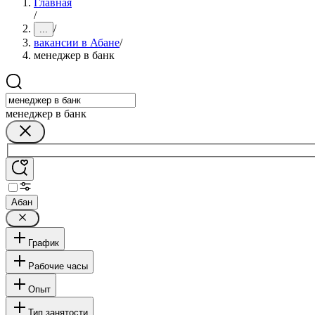
Главная
/
/
...
вакансии в Абане
/
менеджер в банк
менеджер в банк
Абан
График
Рабочие часы
Опыт
Тип занятости