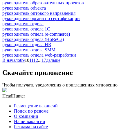
руководитель образовательных проектов
руководитель объекта
руководитель оптового направления
руководитель органа по сертификации
руководитель отдела
руководитель отдела 1С
руководитель отдела (e-commerce)
руководитель отдела (HoReCa)
руководитель отдела HR
руководитель отдела SMM
руководитель отдела web-разработки
В начало
8
9
10
11
12
...
17
дальше
Скачайте приложение
Чтобы получать уведомления о приглашениях мгновенно
HeadHunter
Размещение вакансий
Поиск по резюме
О компании
Наши вакансии
Реклама на сайте