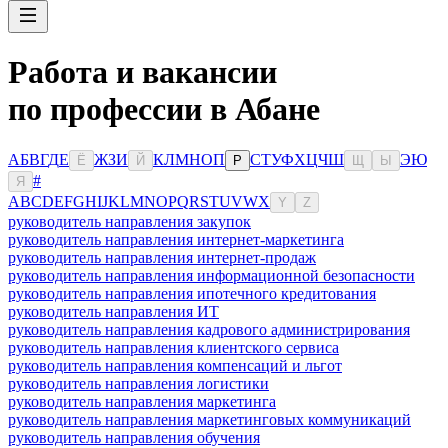
Работа и вакансии
по профессии в Абане
А
Б
В
Г
Д
Е
Ж
З
И
К
Л
М
Н
О
П
С
Т
У
Ф
Х
Ц
Ч
Ш
Э
Ю
Ё
Й
Р
Щ
Ы
#
Я
A
B
C
D
E
F
G
H
I
J
K
L
M
N
O
P
Q
R
S
T
U
V
W
X
Y
Z
руководитель направления закупок
руководитель направления интернет-маркетинга
руководитель направления интернет-продаж
руководитель направления информационной безопасности
руководитель направления ипотечного кредитования
руководитель направления ИТ
руководитель направления кадрового администрирования
руководитель направления клиентского сервиса
руководитель направления компенсаций и льгот
руководитель направления логистики
руководитель направления маркетинга
руководитель направления маркетинговых коммуникаций
руководитель направления обучения