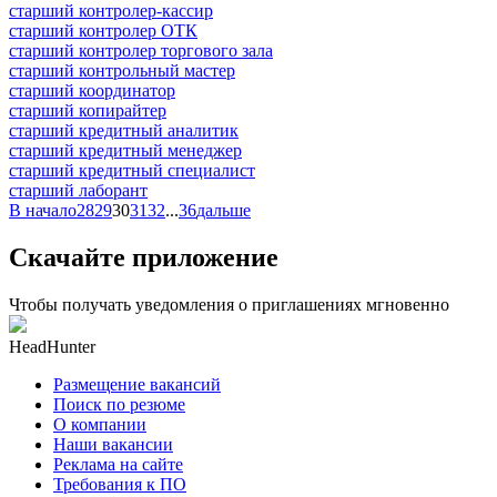
старший контролер-кассир
старший контролер ОТК
старший контролер торгового зала
старший контрольный мастер
старший координатор
старший копирайтер
старший кредитный аналитик
старший кредитный менеджер
старший кредитный специалист
старший лаборант
В начало
28
29
30
31
32
...
36
дальше
Скачайте приложение
Чтобы получать уведомления о приглашениях мгновенно
HeadHunter
Размещение вакансий
Поиск по резюме
О компании
Наши вакансии
Реклама на сайте
Требования к ПО