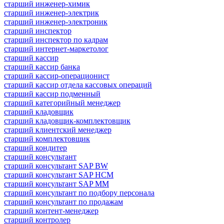
старший инженер-химик
старший инженер-электрик
старший инженер-электроник
старший инспектор
старший инспектор по кадрам
старший интернет-маркетолог
старший кассир
старший кассир банка
старший кассир-операционист
старший кассир отдела кассовых операций
старший кассир подменный
старший категорийный менеджер
старший кладовщик
старший кладовщик-комплектовщик
старший клиентский менеджер
старший комплектовщик
старший кондитер
старший консультант
старший консультант SAP BW
старший консультант SAP HCM
старший консультант SAP MM
старший консультант по подбору персонала
старший консультант по продажам
старший контент-менеджер
старший контролер