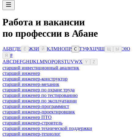
Работа и вакансии
по профессии в Абане
А
Б
В
Г
Д
Е
Ж
З
И
К
Л
М
Н
О
П
Р
Т
У
Ф
Х
Ц
Ч
Ш
Э
Ю
Ё
Й
С
Щ
Ы
#
Я
A
B
C
D
E
F
G
H
I
J
K
L
M
N
O
P
Q
R
S
T
U
V
W
X
Y
Z
старший инвестиционный аналитик
старший инженер
старший инженер-конструктор
старший инженер-механик
старший инженер по охране труда
старший инженер по тестированию
старший инженер по эксплуатации
старший инженер-программист
старший инженер-проектировщик
старший инженер ПТО
старший инженер-строитель
старший инженер технической поддержки
старший инженер-технолог