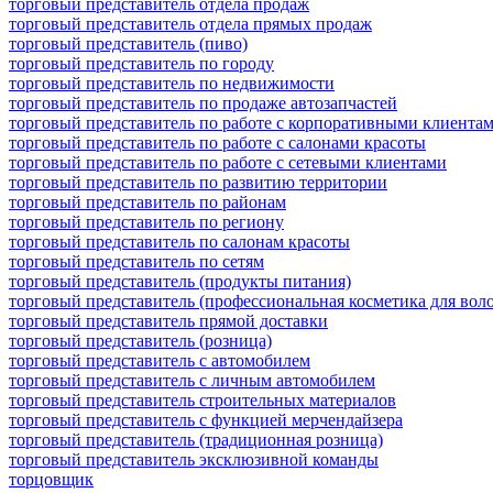
торговый представитель отдела продаж
торговый представитель отдела прямых продаж
торговый представитель (пиво)
торговый представитель по городу
торговый представитель по недвижимости
торговый представитель по продаже автозапчастей
торговый представитель по работе с корпоративными клиента
торговый представитель по работе с салонами красоты
торговый представитель по работе с сетевыми клиентами
торговый представитель по развитию территории
торговый представитель по районам
торговый представитель по региону
торговый представитель по салонам красоты
торговый представитель по сетям
торговый представитель (продукты питания)
торговый представитель (профессиональная косметика для воло
торговый представитель прямой доставки
торговый представитель (розница)
торговый представитель с автомобилем
торговый представитель с личным автомобилем
торговый представитель строительных материалов
торговый представитель с функцией мерчендайзера
торговый представитель (традиционная розница)
торговый представитель эксклюзивной команды
торцовщик