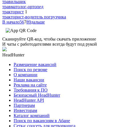
травильщик
травматолог-ортопед
тракторист
1
тракторист-водитель погрузчика
В начало
5
6
7
8
9
дальше
Сканируйте QR-код, чтобы скачать приложение
И чаты с работодателями всегда будут под рукой
HeadHunter
Размещение вакансий
Поиск по резюме
О компании
Наши вакансии
Реклама на сайте
Требования к ПО
Безопасный HeadHunter
HeadHunter API
Партнерам
Инвесторам
Каталог компаний
Поиск по вакансиям в Абане
Сетка: соцсеть для нетворкинга