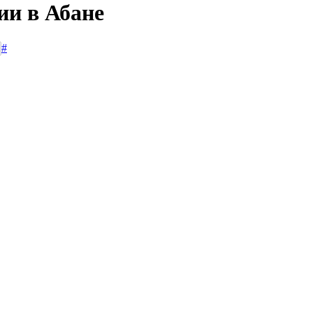
ии в Абане
#