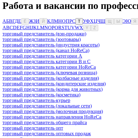
Работа и вакансии по професс
А
Б
В
Г
Д
Е
Ж
З
И
К
Л
М
Н
О
П
Р
С
У
Ф
Х
Ц
Ч
Ш
Э
Ю
Ё
Й
Т
Щ
Ы
Я
A
B
C
D
E
F
G
H
I
J
K
L
M
N
O
P
Q
R
S
T
U
V
W
X
Y
Z
торговый представитель (вэн-продажи)
торговый представитель (зоотовары)
торговый представитель (индустрия красоты)
торговый представитель (канал HoReCa)
торговый представитель категории A
торговый представитель категории B и C
торговый представитель категории HoReCa
торговый представитель (ключевая розница)
торговый представитель (колбасные изделия)
торговый представитель (кондитерские изделия)
торговый представитель (корма для животных)
торговый представитель (косметика)
торговый представитель-курьер
торговый представитель (локальные сети)
торговый представитель (молочная продукция)
торговый представитель направления HoReCa
торговый представитель общего прайса
торговый представитель опт
торговый представитель оптовых продаж