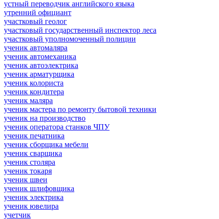
устный переводчик английского языка
утренний официант
участковый геолог
участковый государственный инспектор леса
участковый уполномоченный полиции
ученик автомаляра
ученик автомеханика
ученик автоэлектрика
ученик арматурщика
ученик колориста
ученик кондитера
ученик маляра
ученик мастера по ремонту бытовой техники
ученик на производство
ученик оператора станков ЧПУ
ученик печатника
ученик сборщика мебели
ученик сварщика
ученик столяра
ученик токаря
ученик швеи
ученик шлифовщика
ученик электрика
ученик ювелира
учетчик