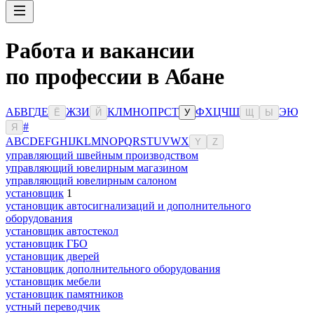
Работа и вакансии
по профессии в Абане
А
Б
В
Г
Д
Е
Ж
З
И
К
Л
М
Н
О
П
Р
С
Т
Ф
Х
Ц
Ч
Ш
Э
Ю
Ё
Й
У
Щ
Ы
#
Я
A
B
C
D
E
F
G
H
I
J
K
L
M
N
O
P
Q
R
S
T
U
V
W
X
Y
Z
управляющий швейным производством
управляющий ювелирным магазином
управляющий ювелирным салоном
установщик
1
установщик автосигнализаций и дополнительного
оборудования
установщик автостекол
установщик ГБО
установщик дверей
установщик дополнительного оборудования
установщик мебели
установщик памятников
устный переводчик