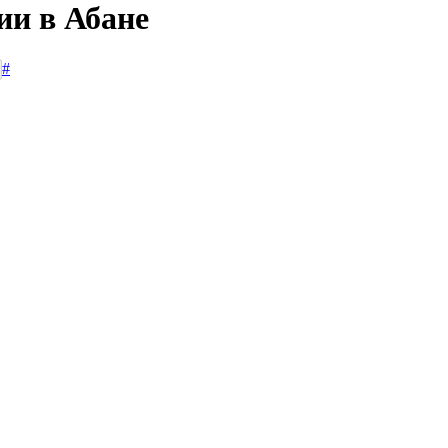
ии в Абане
#