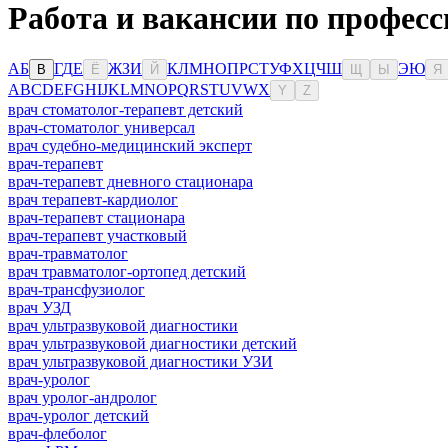
Работа и вакансии по професс
А
Б
Г
Д
Е
Ж
З
И
К
Л
М
Н
О
П
Р
С
Т
У
Ф
Х
Ц
Ч
Ш
Э
Ю
В
Ё
Й
Щ
Ы
Я
A
B
C
D
E
F
G
H
I
J
K
L
M
N
O
P
Q
R
S
T
U
V
W
X
Y
Z
врач стоматолог-терапевт детский
врач-стоматолог универсал
врач судебно-медицинский эксперт
врач-терапевт
врач-терапевт дневного стационара
врач терапевт-кардиолог
врач-терапевт стационара
врач-терапевт участковый
врач-травматолог
врач травматолог-ортопед детский
врач-трансфузиолог
врач УЗД
врач ультразвуковой диагностики
врач ультразвуковой диагностики детский
врач ультразвуковой диагностики УЗИ
врач-уролог
врач уролог-андролог
врач-уролог детский
врач-флеболог