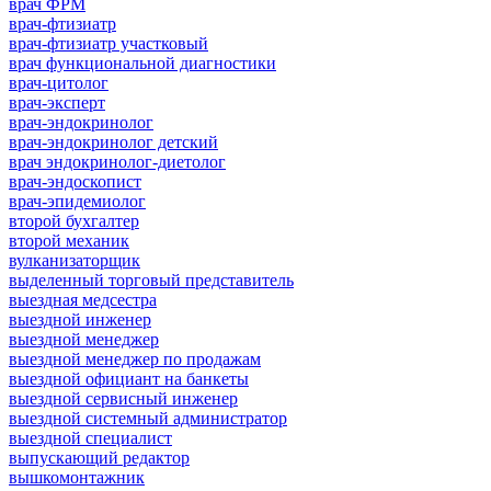
врач ФРМ
врач-фтизиатр
врач-фтизиатр участковый
врач функциональной диагностики
врач-цитолог
врач-эксперт
врач-эндокринолог
врач-эндокринолог детский
врач эндокринолог-диетолог
врач-эндоскопист
врач-эпидемиолог
второй бухгалтер
второй механик
вулканизаторщик
выделенный торговый представитель
выездная медсестра
выездной инженер
выездной менеджер
выездной менеджер по продажам
выездной официант на банкеты
выездной сервисный инженер
выездной системный администратор
выездной специалист
выпускающий редактор
вышкомонтажник