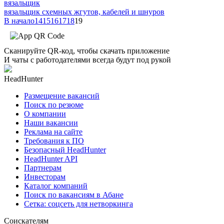
вязальщик
вязальщик схемных жгутов, кабелей и шнуров
В начало
14
15
16
17
18
19
Сканируйте QR-код, чтобы скачать приложение
И чаты с работодателями всегда будут под рукой
HeadHunter
Размещение вакансий
Поиск по резюме
О компании
Наши вакансии
Реклама на сайте
Требования к ПО
Безопасный HeadHunter
HeadHunter API
Партнерам
Инвесторам
Каталог компаний
Поиск по вакансиям в Абане
Сетка: соцсеть для нетворкинга
Соискателям