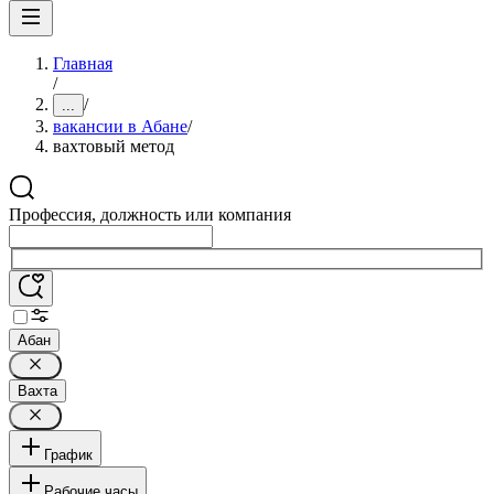
Главная
/
/
...
вакансии в Абане
/
вахтовый метод
Профессия, должность или компания
Абан
Вахта
График
Рабочие часы