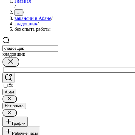
Главная
/
/
...
вакансии в Абане
/
кладовщик
/
без опыта работы
кладовщик
Абан
Нет опыта
График
Рабочие часы