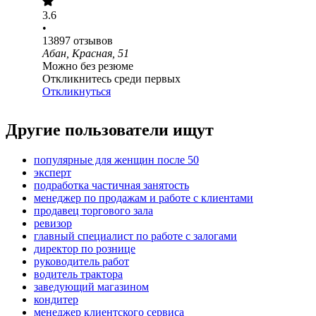
3.6
•
13897
отзывов
Абан, Красная, 51
Можно без резюме
Откликнитесь среди первых
Откликнуться
Другие пользователи ищут
популярные для женщин после 50
эксперт
подработка частичная занятость
менеджер по продажам и работе с клиентами
продавец торгового зала
ревизор
главный специалист по работе с залогами
директор по рознице
руководитель работ
водитель трактора
заведующий магазином
кондитер
менеджер клиентского сервиса