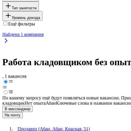
Тип занятости
Уровень дохода
Ещё фильтры
Найдена
1
компания
Работа кладовщиком без опыт
, 1 вакансия
По вашему запросу ещё будут появляться новые вакансии. При
кладовщик
Нет опыта
Абан
Ключевые слова в названии вакансии
В мессенджер
На почту
Продавец (Абан, Абан, Красная, 51)